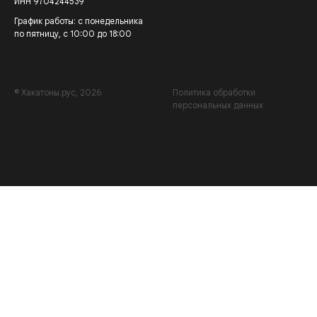
ИНН 9704244539
График работы: с понедельника
по пятницу, с 10:00 до 18:00
© Хакатоны.рус, 2026
Политика обработки
персональных данных