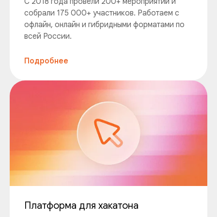
С 2018 года провели 200+ мероприятий и
собрали 175 000+ участников. Работаем с
офлайн, онлайн и гибридными форматами по
всей России.
Подробнее
Платформа для хакатона