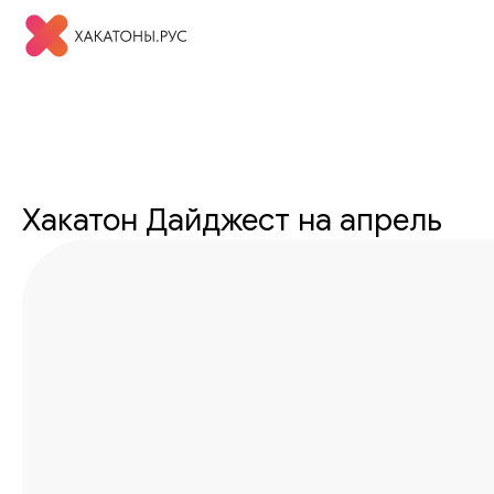
Хакатон Дайджест на апрель