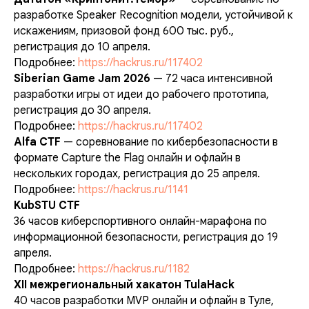
разработке Speaker Recognition модели, устойчивой к
искажениям, призовой фонд 600 тыс. руб.,
регистрация до 10 апреля.
Подробнее:
https://hackrus.ru/117402
Siberian Game Jam 2026
— 72 часа интенсивной
разработки игры от идеи до рабочего прототипа,
регистрация до 30 апреля.
Подробнее:
https://hackrus.ru/117402
Alfa CTF
— соревнование по кибербезопасности в
формате Capture the Flag онлайн и офлайн в
нескольких городах, регистрация до 25 апреля.
Подробнее:
https://hackrus.ru/1141
KubSTU CTF
36 часов киберспортивного онлайн-марафона по
информационной безопасности, регистрация до 19
апреля.
Подробнее:
https://hackrus.ru/1182
XII межрегиональный хакатон TulaHack
40 часов разработки MVP онлайн и офлайн в Туле,