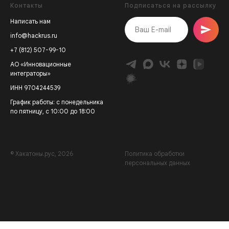
Контакты
Подписаться на рассылку
Написать нам
info@hackrus.ru
+7 (812) 507-99-10
АО «Инновационные
интеграторы»
ИНН 9704244539
График работы: с понедельника
по пятницу, с 10:00 до 18:00
© Хакатоны.рус, 2026
Политика обработки
персональных данных