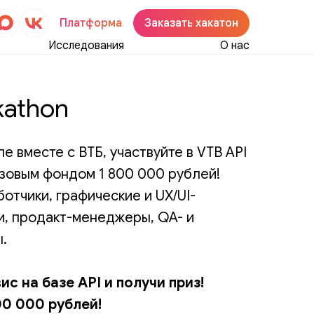
Платформа
Заказать хакатон
Исследования
О нас
kathon
ле вместе с ВТБ, участвуйте в VTB API
изовым фондом 1 800 000 рублей!
отчики, графические и UX/UI-
и, продакт-менеджеры, QA- и
.
с на базе API и получи приз!
00 000 рублей!