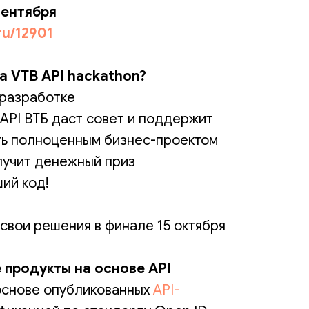
сентября
.ru/12901
а VTB API hackathon?
 разработке
PI ВТБ даст совет и поддержит
ть полноценным бизнес-проектом
лучит денежный приз
ий код!
свои решения в финале 15 октября
 продукты на основе API
основе опубликованных
API-