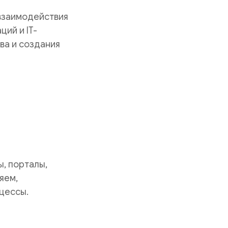
 взаимодействия
ий и IT-
ва и создания
, порталы,
яем,
цессы.