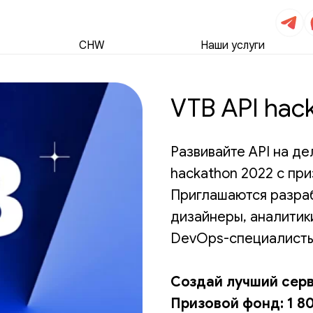
CHW
Наши услуги
VTB API hac
Развивайте API на де
hackathon 2022 с пр
Приглашаются разраб
дизайнеры, аналитик
DevOps-специалисты
Создай лучший серви
Призовой фонд: 1 8