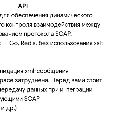
API
для обеспечения динамического
го контроля взаимодействия между
ованием протокола SOAP.
 — Go, Redis, без использования xslt-
алидация xml-сообщения
pace затруднена. Перед вами стоит
передачу данных при интеграции
ьзующими SOAP
и
и др.)