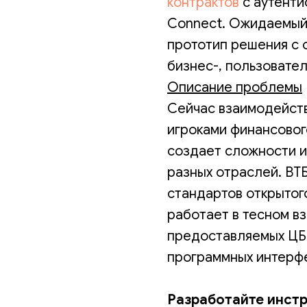
контрактов
c аутенти
Connect. Ожидаемый 
прототип решения с 
бизнес-, пользовател
Описание проблемы
Cейчас взаимодейст
игроками финансовог
создает сложности и
разных отраслей. ВТ
стандартов открытого
работает в тесном в
предоставляемых ЦБ
программных интерф
Разработайте инст