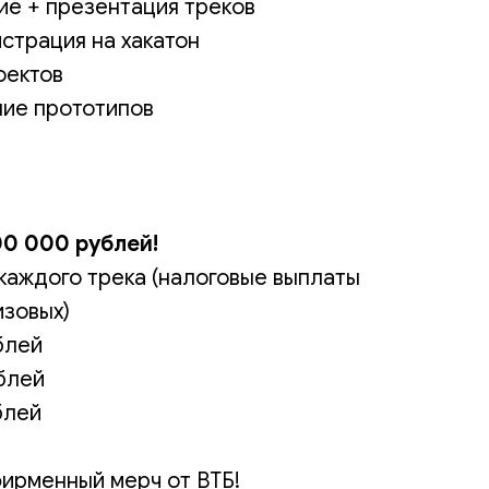
ие + презентация треков
истрация на хакатон
оектов
ние прототипов
00 000 рублей!
каждого трека (налоговые выплаты
изовых)
блей
ублей
блей
ирменный мерч от ВТБ!