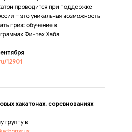
акатон проводится при поддержке
оссии – это уникальная возможность
ать приз: обучение в
граммах Финтех Хаба
сентября
.ru/12901
новых хакатонах, соревнованиях
у группу в
ckathonsrus