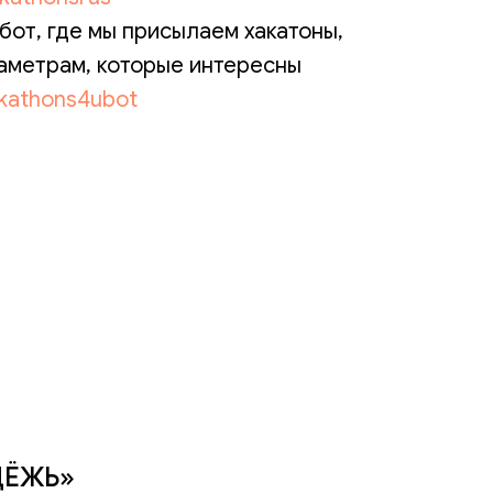
бот, где мы присылаем хакатоны,
аметрам, которые интересны
ckathons4ubot
ДЁЖЬ»