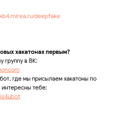
//kb4.mirea.ru/deepfake
новых хакатонах первым?
 группу в ВК:
thoncom
бот, где мы присылаем хакатоны по
 интересны тебе:
ons4ubot