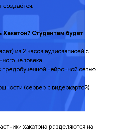
т создаётся.
ь Хакатон? Студентам будет
сет) из 2 часов аудиозаписей с
нного человека
с предобученной нейронной сетью
щности (сервер с видеокартой)
частники хакатона разделяются на