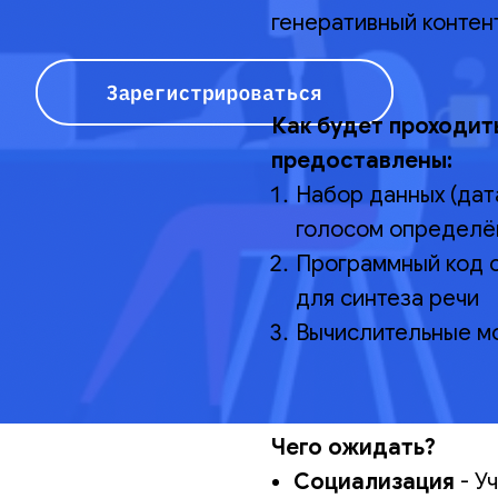
генеративный контен
Как будет проходит
предоставлены:
Набор данных (дата
голосом определё
Программный код 
для синтеза речи
Вычислительные мо
Чего ожидать?
Социализация
- У