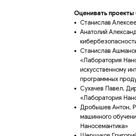
Оценивать проекты
Станислав Алексее
Анатолий Александ
кибербезопасност
Станислав Ашмано
«Лаборатория Нано
искусственному ин
программных прод
Сухачев Павел, Ди
«Лаборатория Нан
Дробышев Антон, Р
машинного обучен
Наносемантика»
Шершуков Григорий