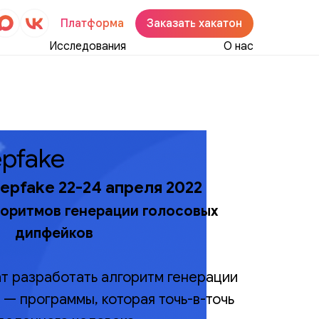
Платформа
Заказать хакатон
Исследования
О нас
pfake
epfake 22-24 апреля 2022
горитмов генерации голосовых
дипфейков
т разработать алгоритм генерации
 — программы, которая точь-в-точь