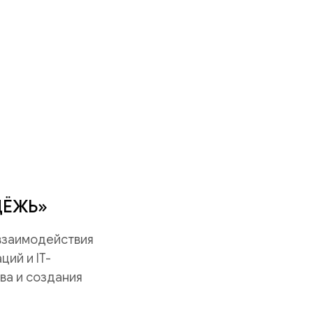
ДЁЖЬ»
 взаимодействия
ий и IT-
ва и создания