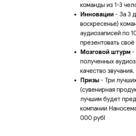
команды из 1-3 чел
Инновации
- За 3 
воскресенье) кома
аудиозаписей по 1
презентовать своё
Мозговой штурм
-
полученных аудиоз
качество звучания.
Призы
- Три лучши
(сувенирная продук
лучшим будет пред
компании Наносема
000 руб!