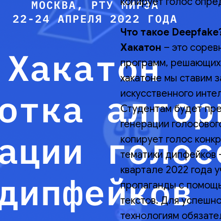
копирует голос опре
Что такое Deepfake
Хакатон
– это сорев
программ, решающих
хакатоне мы ставим 
искусственного инте
Студентам будет пр
генерации голосовог
копирует голос конкр
тематики дипфейков –
квартале 2022 года 
пропаганды с помощь
текстов. Для успешн
технологиям обязате