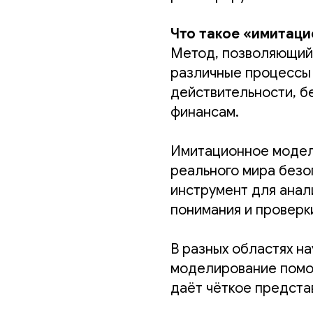
Что такое «имитац
Метод, позволяющий
различные процессы т
действительности, б
финансам.
Имитационное моде
реального мира безо
инструмент для анали
понимания и проверк
В разных областях н
моделирование помо
даёт чёткое предста