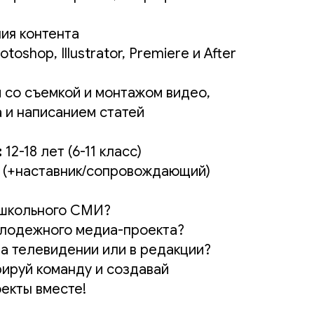
ия контента
toshop, Illustrator, Premiere и After
м со съемкой и монтажом видео,
 и написанием статей
:
12-18 лет (6-11 класс)
 (+наставник/сопровождающий)
 школьного СМИ?
олодежного медиа-проекта?
а телевидении или в редакции?
рируй команду и создавай
екты вместе!