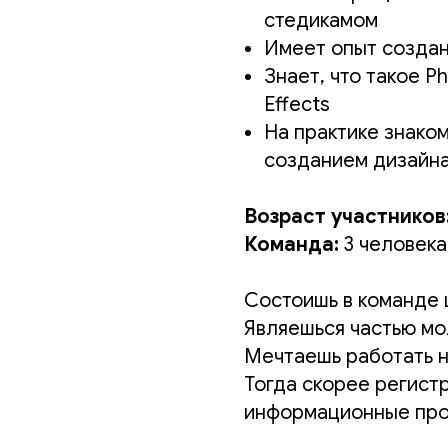
стедикамом
Имеет опыт создан
Знает, что такое Pho
Effects
На практике знако
созданием дизайна
Возраст участников
Команда:
3 человека
Состоишь в команде
Являешься частью м
Мечтаешь работать н
Тогда скорее регист
информационные про