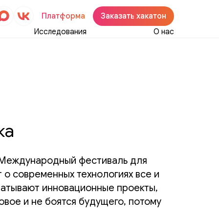
Платформа
Заказать хакатон
Исследования
О нас
В
ка
 Международный фестиваль для
 о современных технологиях все и
батывают инновационные проекты,
овое и не боятся будущего, потому