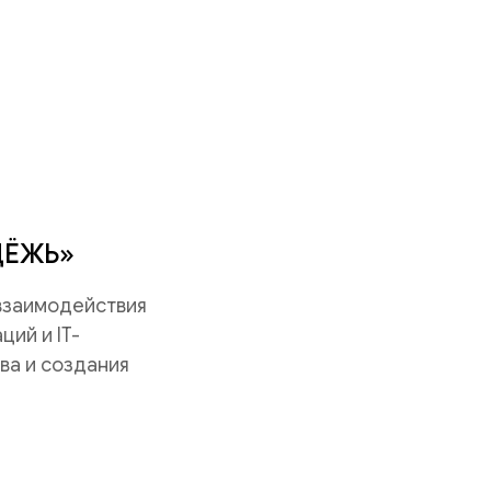
ДЁЖЬ»
 взаимодействия
ий и IT-
ва и создания