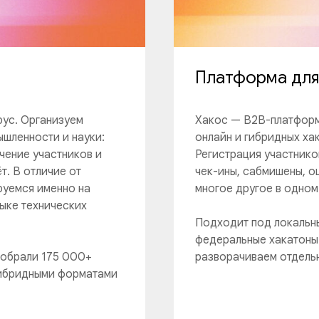
Платформа для
рус. Организуем
Хакос — B2B-платформ
ышленности и науки:
онлайн и гибридных ха
чение участников и
Регистрация участнико
т. В отличие от
чек-ины, сабмишены, о
руемся именно на
многое другое в одном
ыке технических
Подходит под локальны
федеральные хакатоны 
собрали 175 000+
разворачиваем отдельн
 гибридными форматами