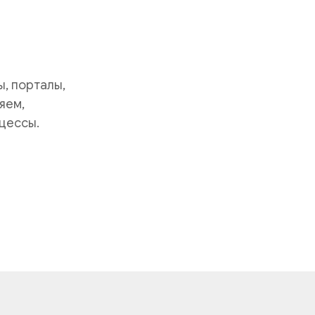
, порталы,
яем,
цессы.