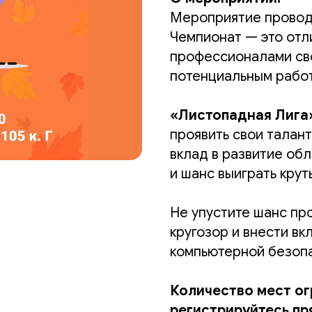
Мероприятие проводи
Чемпионат — это отл
профессионалами сво
потенциальным рабо
«Листопадная Лига
проявить свои талант
вклад в развитие об
и шанс выиграть крут
Не упустите шанс пр
кругозор и внести вк
компьютерной безоп
Количество мест ог
регистрируйтесь пр