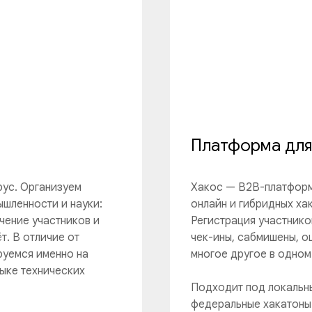
Платформа для
рус. Организуем
Хакос — B2B-платформ
ышленности и науки:
онлайн и гибридных ха
чение участников и
Регистрация участнико
т. В отличие от
чек-ины, сабмишены, о
руемся именно на
многое другое в одном
ыке технических
Подходит под локальны
федеральные хакатоны 