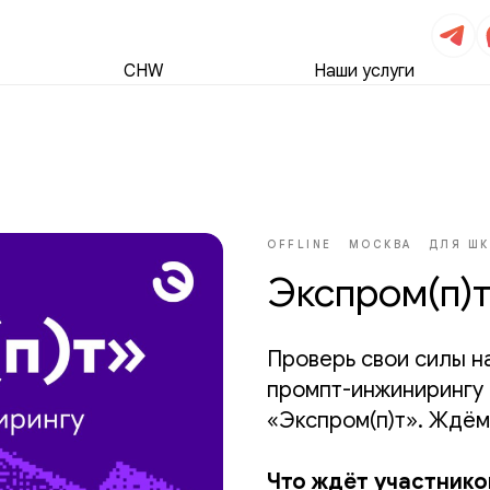
CHW
Наши услуги
OFFLINE
МОСКВА
ДЛЯ Ш
Экспром(п)
Проверь свои силы на
промпт-инжинирингу 
«Экспром(п)т». Ждём 
Что ждёт участнико