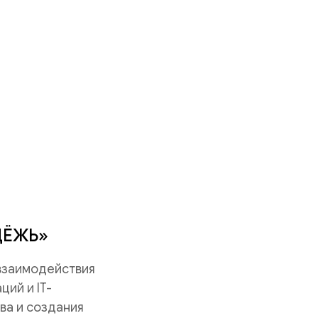
ДЁЖЬ»
 взаимодействия
ий и IT-
ва и создания