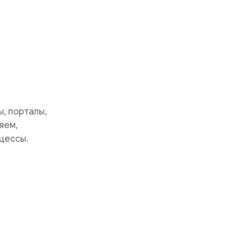
, порталы,
яем,
цессы.