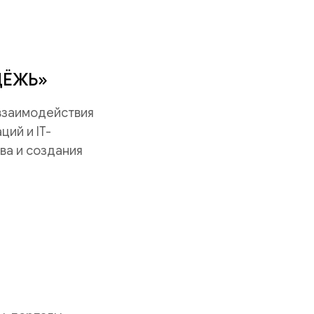
ДЁЖЬ»
 взаимодействия
ий и IT-
ва и создания