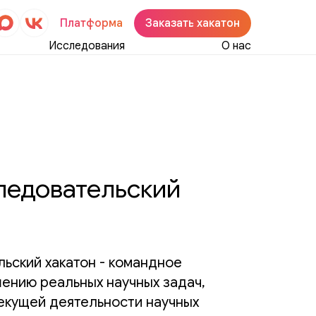
Платформа
Заказать хакатон
Исследования
О нас
ледовательский
ьский хакатон - командное
ению реальных научных задач,
екущей деятельности научных