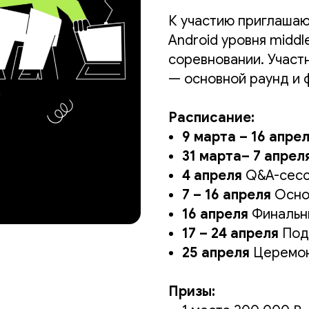
К участию приглашаю
Android уровня middl
соревновании. Участ
— основной раунд и 
Расписание:
9 марта – 16 апре
31 марта– 7 апрел
4 апреля
Q&A-сесс
7 – 16 апреля
Осно
16 апреля
Финальн
17 – 24 апреля
Под
25 апреля
Церемон
Призы: