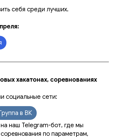
ить себя среди лучших.
преля:
я
новых хакатонах, соревнованиях
и социальные сети:
Группа в ВК
на наш Telegram-бот, где мы
 соревнования по параметрам,