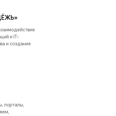
ДЁЖЬ»
 взаимодействия
ий и IT-
ва и создания
, порталы,
яем,