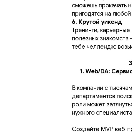
сможешь прокачать н
пригодятся на любой
6. Крутой уикенд
Тренинги, карьерные 
полезных знакомств —
тебе челлендж: возьм
З
1. Web/DA: Серви
В компании с тысяча
департаментов поиск
роли может затянуть
нужного специалист
Создайте MVP веб-п