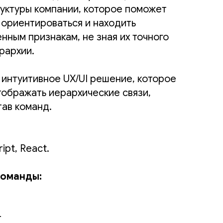
уктуры компании, которое поможет
 ориентироваться и находить
нным признакам, не зная их точного
рархии.
 интуитивное UX/UI решение, которое
тображать иерархические связи,
тав команд.
ipt, React.
команды:
r