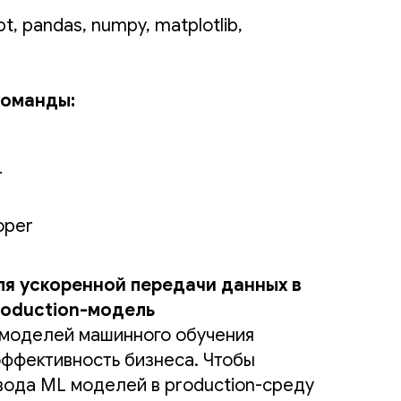
pt, pandas, numpy, matplotlib,
команды:
r
oper
для ускоренной передачи данных в
roduction-модель
 моделей машинного обучения
эффективность бизнеса. Чтобы
вода ML моделей в production-среду