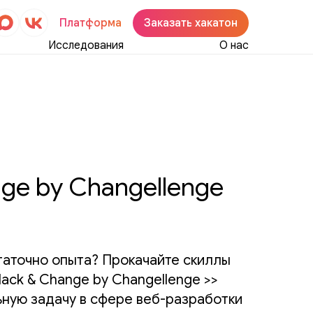
Платформа
Заказать хакатон
Исследования
О нас
ge by Changellenge
статочно опыта? Прокачайте скиллы
ack & Change by Changellenge >>
ную задачу в сфере веб-разработки