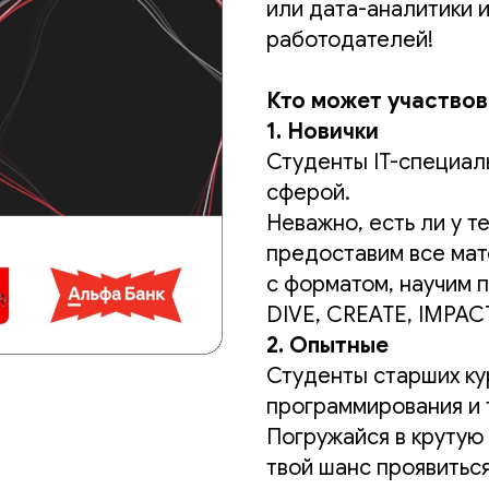
или дата-аналитики и
работодателей!
Кто может участвов
1. Новички
Студенты IT-специаль
сферой.
Неважно, есть ли у т
предоставим все мат
с форматом, научим 
DIVE, CREATE, IMPAC
2. Опытные
Студенты старших кур
программирования и те
Погружайся в крутую
твой шанс проявитьс