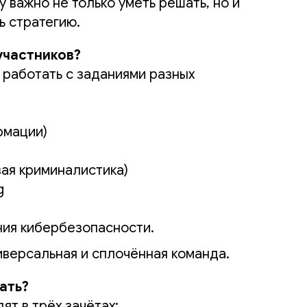
 важно не только уметь решать, но и
ь стратегию.
участников?
работать с заданиями разных
рмации)
ая криминалистика)
g
ния кибербезопасности.
версальная и сплочённая команда.
ать?
т в трёх зачётах: