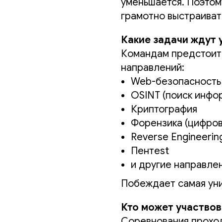
уменьшается. Поэтому
грамотно выстраиват
Какие задачи ждут 
Командам предстоит 
направлений:
Web-безопасность
OSINT (поиск инфо
Криптография
Форензика (цифров
Reverse Engineerin
Пентest
и другие направле
Побеждает самая уни
Кто может участвов
Соревнования проходя