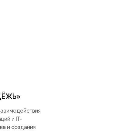
ДЁЖЬ»
 взаимодействия
ий и IT-
ва и создания