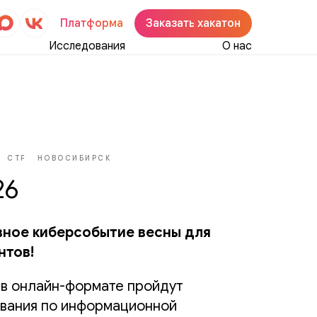
Платформа
Заказать хакатон
Исследования
О нас
CTF
НОВОСИБИРСК
26
вное киберсобытие весны для
нтов!
в онлайн-формате пройдут
вания по информационной