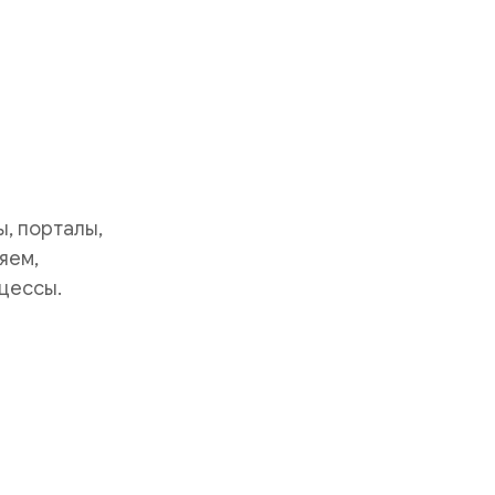
, порталы,
яем,
цессы.