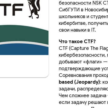
безопасности NSK CT
СибГУТИ в Новосибир
школьников и студен
кибербитве, получит
свои навыки в IT.
Что такое CTF?
CTF (Capture The Fla
кибербезопасности, 
добывают «флаги» —
подтверждающие усп
Соревнования прохо
based (Jeopardy)
: к
задачи, распределяю
Чем сложнее задача 
если задачу решают 