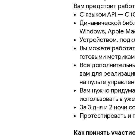
Вам предстоит работ
С языком API — С (С
Динамической библ
Windows, Apple Mac
Устройством, подк
Вы можете работать
готовыми метриками
Все дополнительны
вам для реализаци
на пульте управлен
Вам нужно придумат
использовать в уж
За 3 дня и 2 ночи с
Протестировать и 
Как принять участие