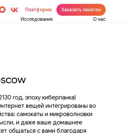
Платформа
Заказать хакатон
Исследования
О нас
oscow
130 год, эпоху киберпанка!
интернет вещей интегрированы во
йства: самокаты и микроволновки
ысли, и даже ваше домашнее
ет общаться с вами благодаря