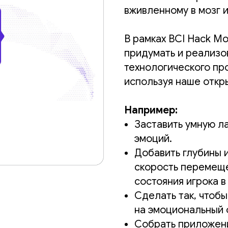
вживленному в мозг 
В рамках BCI Hack M
придумать и реализо
технологического пр
используя наше откры
Например:
Заставить умную ла
эмоций.
Добавить глубины 
скорость перемеще
состояния игрока в
Сделать так, чтобы
на эмоциональный 
Собрать приложени