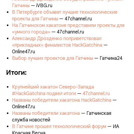
Гатчины
— iVBG.ru
В Петербурге объявят лучшие технологические
проекты для Гатчины
— 47channel.ru
На Гатчинском хакатоне представили проекты для
«умного города»
— 47channel.ru
Александр Дрозденко поприветствовал
«прикладных» финалистов HackGatchina
—
Online47.ru
Выбор лучших проектов для Гатчины
— Гатчина24
Итоги:
Крупнейший хакатон Северо-Запада
#HackGatchina подвел итоги
—
47channel.ru
Названы победители хакатона HackGatchina
—
Online47.ru
Названы победители хакатона
— Гатчинская
служба новостей
В Гатчине прошел технологический форум
— ИА
Красная Весна