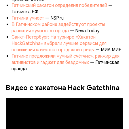
Гатчинский хакатон определил победителей
—
Гатчинка.РФ
Гатчина умнеет
— NSP.ru
В Гатчинском районе задействуют проекты
развития «умного» города
— Neva.Today
Санкт-Петербург: На турнире «Хакатон
HackGatchina» выбрали лучшие сервисы для
повышения качества городской среды
— МИА МИР
Гатчине предложили «умный счётчик», ранжир для
активистов и гаджет для бездомных
— Гатчинская
правда
Видео c хакатона Hack Gatcthina