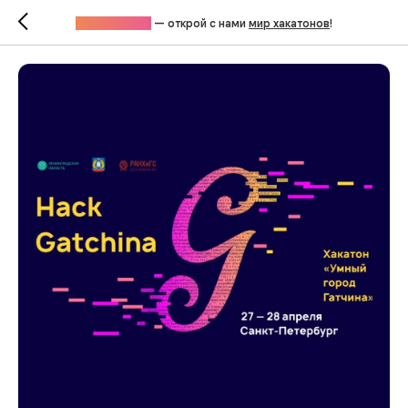
Хакатоны.рус
— открой с нами
мир хакатонов
!