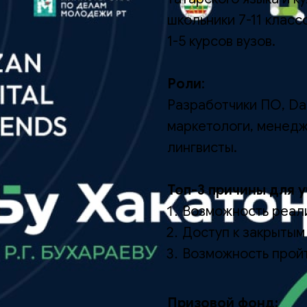
школьники 7-11 клас
1-5 курсов вузов.
Роли
:
Разработчики ПО, Da
маркетологи, менедж
лингвисты.
Топ-3 причины для у
Возможность реали
Доступ к закрытым
Возможность пройт
Призовой фонд: