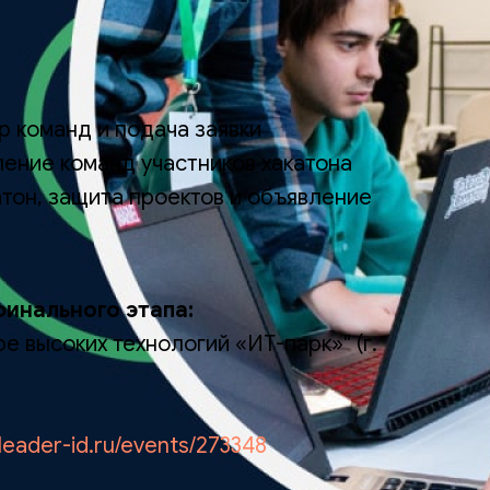
р команд и подача заявки
ление команд участников хакатона
атон, защита проектов и объявление
инального этапа:
ре высоких технологий «ИТ-парк»" (г.
/leader-id.ru/events/273348