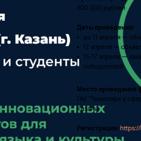
300 000 рублей
Даты проведения:
до 11 апреля — сбо
12 апреля — объяв
15-17 апреля — хак
победителей
Место проведения ф
ГАУ "Технопарк в сфе
Казань)
Регистрация
:
https:/