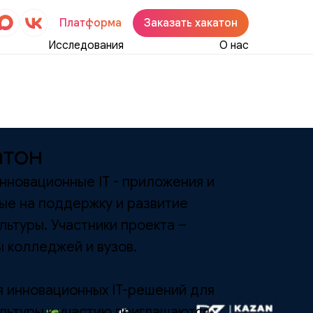
Платформа
Заказать хакатон
Исследования
О нас
атон
 инновационные IT - приложения и
ые на поддержку и развитие
ультуры. Участники проекта –
ы колледжей и вузов.
я инновационных IT-решений для
ультуры к участию приглашаются