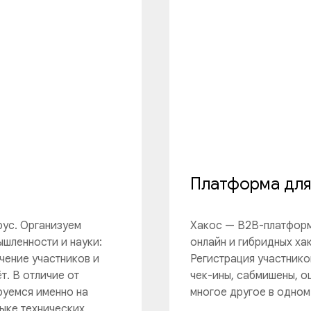
Платформа для
рус. Организуем
Хакос — B2B-платформ
ышленности и науки:
онлайн и гибридных ха
чение участников и
Регистрация участнико
т. В отличие от
чек-ины, сабмишены, о
руемся именно на
многое другое в одном
ыке технических