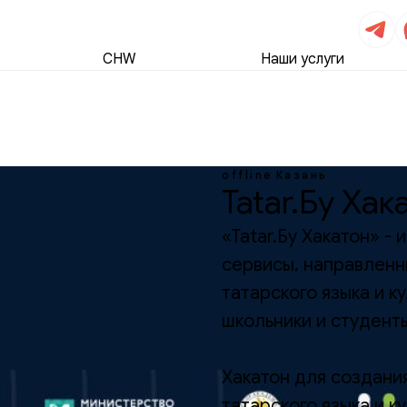
CHW
Наши услуги
offline
Казань
Tatar.Бу Хак
«Tatar.Бу Хакатон» -
сервисы, направленн
татарского языка и к
школьники и студент
Хакатон для создани
татарского языка и к