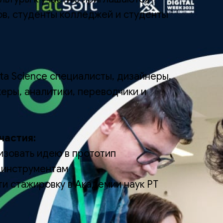
сов, студенты колледжей и студенты
ta Science специалисты, дизайнеры,
еры, аналитики, переводчики и
частия:
зовать идею в прототип
 инструментам
и стажировку в Академии наук РТ