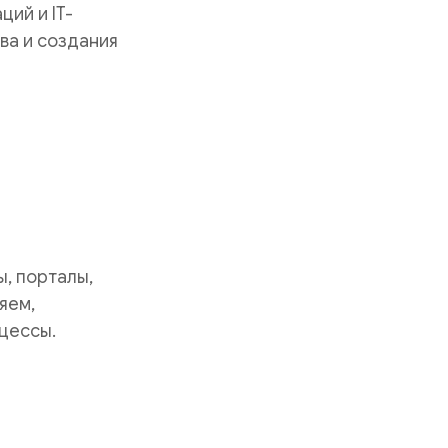
ий и IT-
ва и создания
, порталы,
яем,
цессы.