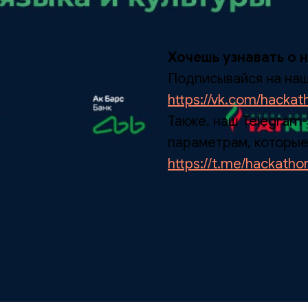
Хочешь узнавать о 
Подписывайся на нашу
https://vk.com/hacka
Также, наш Telegram-
параметрам, которые
https://t.me/hackath