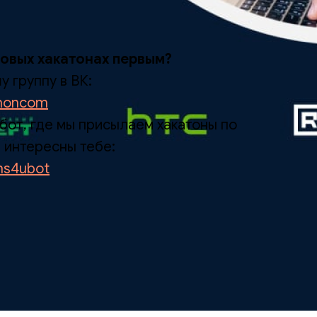
новых хакатонах первым?
 группу в ВК:
thoncom
бот, где мы присылаем хакатоны по
 интересны тебе:
ons4ubot