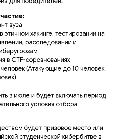
из для победителей.
участие:
нт вуза
 этичном хакинге, тестировании на
явлении, расследовании и
киберугрозам
ия в CTF-соревнованиях
 человек (Атакующие до 10 человек,
ловек)
ть в июле и будет включать период
ательного условия отбора
еством будет призовое место или
ийской студенческой кибербитве в