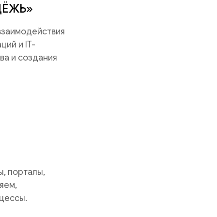
ДЁЖЬ»
 взаимодействия
ий и IT-
ва и создания
, порталы,
яем,
цессы.