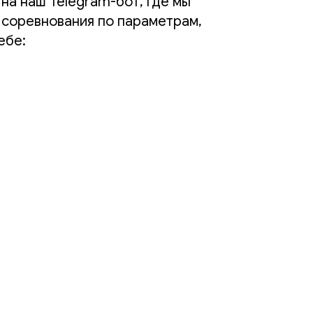
на наш Telegram-бот, где мы
 соревнования по параметрам,
ебе: