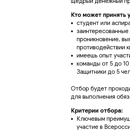
щедрый денежный пр
Кто может принять 
студент или аспира
заинтересованные в
проникновение, вы
противодействии 
имеешь опыт участ
команды от 5 до 10
Защитники до 5 че
Отбор будет проходи
для выполнения обяз
Критерии отбора:
Ключевым преимущ
участие в Всеросс