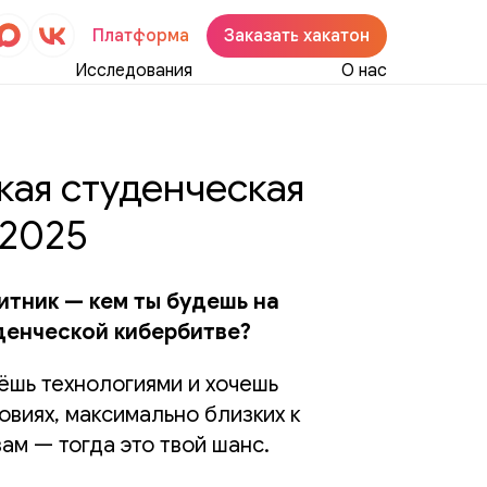
Платформа
Заказать хакатон
Исследования
О нас
кая студенческая
 2025
тник — кем ты будешь на
денческой кибербитве?
вёшь технологиями и хочешь
овиях, максимально близких к
ам — тогда это твой шанс.