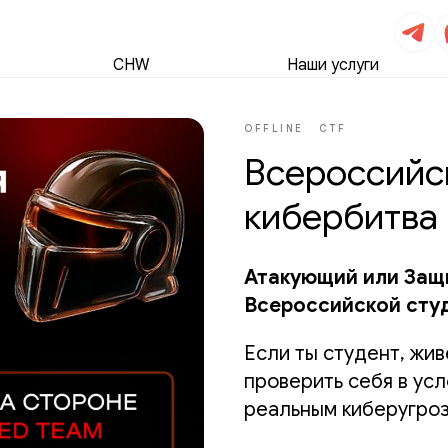
CHW
Наши услуги
OFFLINE
CTF
Всероссийс
кибербитва
Атакующий или Защи
Всероссийской сту
Если ты студент, жи
проверить себя в усл
реальным киберугроз