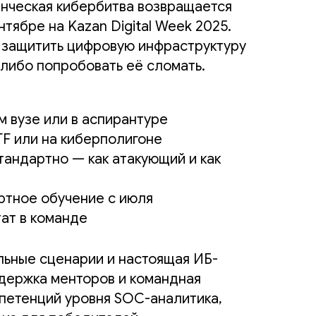
нческая кибербитва возвращается
нтябре на Kazan Digital Week 2025.
 защитить цифровую инфраструктуру
 либо попробовать её сломать.
м вузе или в аспирантуре
TF или на киберполигоне
тандартно — как атакующий и как
ертное обучение с июля
тат в команде
льные сценарии и настоящая ИБ-
держка менторов и командная
мпетенций уровня SOC-аналитика,