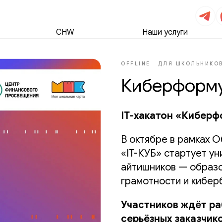
CHW
Наши услуги
OFFLINE
ДЛЯ ШКОЛЬНИКО
Киберформ
IT-хакатон «Киберф
В октябре в рамках 
«IT-КУБ» стартует у
айтишников — образо
грамотности и кибе
Участников ждёт ра
серьёзных заказчико