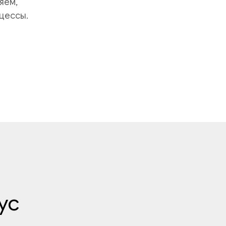
яем,
цессы.
ус