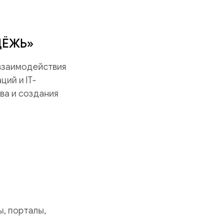
ДЁЖЬ»
 взаимодействия
ий и IT-
ва и создания
, порталы,