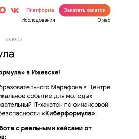
Платформа
Заказать хакатон
Исследования
О нас
В
ИЖЕВСК
ула
ормула» в Ижевске!
Образовательного Марафона в Центре
никальное событие для молодых
вательный IT-хакатон по финансовой
рбезопасности
«Киберформула»
.
бота с реальными кейсами от
в: