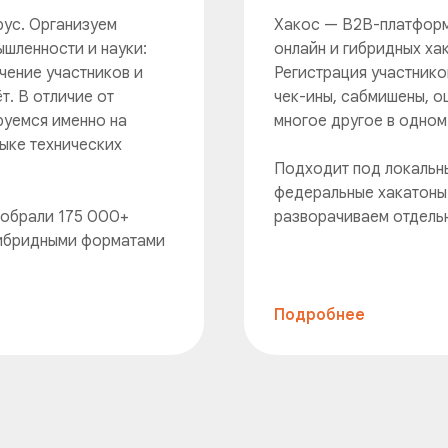
рус. Организуем
Хакос — B2B-платформ
ышленности и науки:
онлайн и гибридных ха
чение участников и
Регистрация участнико
т. В отличие от
чек-ины, сабмишены, о
руемся именно на
многое другое в одном
ыке технических
Подходит под локальны
федеральные хакатоны 
собрали 175 000+
разворачиваем отдельн
 гибридными форматами
Подробнее