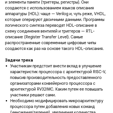
и элементы памяти (триггеры, регистры). Они
создаются с использованием языков описания
аппаратуры (HDL): чаще — Verilog и, чуть реже, VHDL,
которые оперируют двоичными данными. Программы
логического синтеза переводят HDL-описание в
схему соединения вентилей и триггеров — RTL-
описание (Register Transfer Level). Самые
распространенные современные цифровые чипы
создаются как раз на основе такого HDL-описания.
Задачи трека
Участникам предстоит внести вклад в улучшение
характеристик процессора с архитектурой RISC-V,
повысив производительность предоставленного
организаторами конвейерного процессора с
архитектурой RV32IMC. Каким путем ее повышать
участники решают сами.
Необходимо модифицировать микроархитектуру
процессора путем добавления новых команд
(умножения/деления), увеличения количества