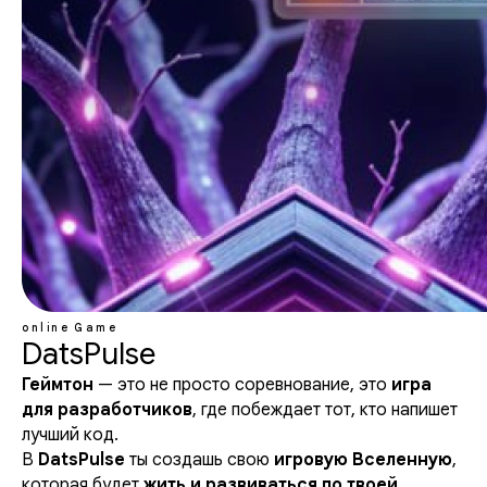
online
Game
DatsPulse
Геймтон
— это не просто соревнование, это
игра
для разработчиков
, где побеждает тот, кто напишет
лучший код.
В
DatsPulse
ты создашь свою
игровую Вселенную
,
которая будет
жить и развиваться по твоей