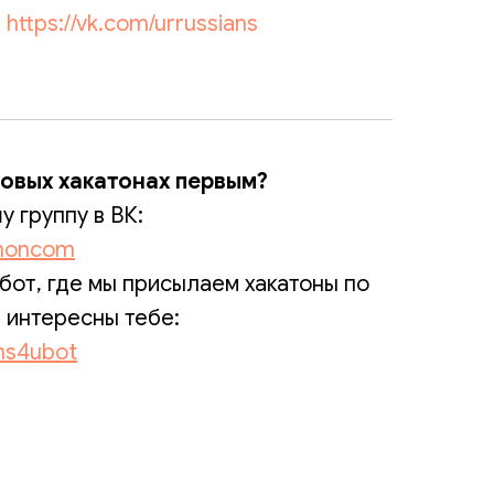
:
https://vk.com/urrussians
новых хакатонах первым?
 группу в ВК:
thoncom
бот, где мы присылаем хакатоны по
 интересны тебе:
ons4ubot