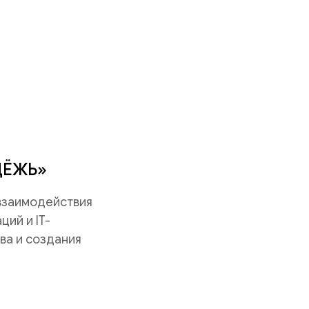
ДЁЖЬ»
 взаимодействия
ий и IT-
ва и создания