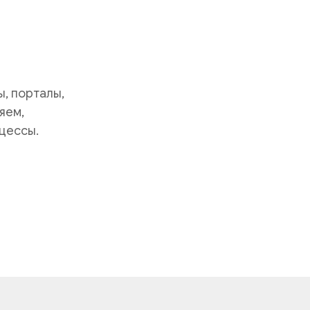
, порталы,
яем,
цессы.