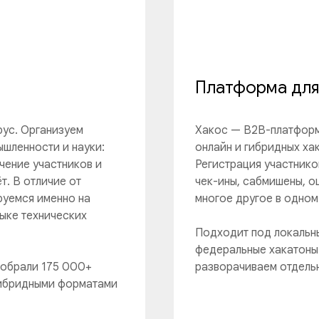
Платформа для
рус. Организуем
Хакос — B2B-платформ
ышленности и науки:
онлайн и гибридных ха
чение участников и
Регистрация участнико
т. В отличие от
чек-ины, сабмишены, о
руемся именно на
многое другое в одном
ыке технических
Подходит под локальны
федеральные хакатоны 
собрали 175 000+
разворачиваем отдельн
 гибридными форматами