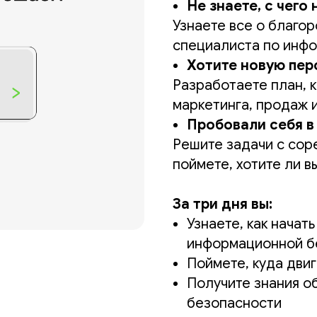
Не знаете, с чего 
Узнаете все о благо
специалиста по инф
Хотите новую пер
Разработаете план, 
маркетинга, продаж и
Пробовали себя в 
Решите задачи с сор
поймете, хотите ли в
За три дня вы:
Узнаете, как начат
информационной б
Поймете, куда дви
Получите знания о
безопасности