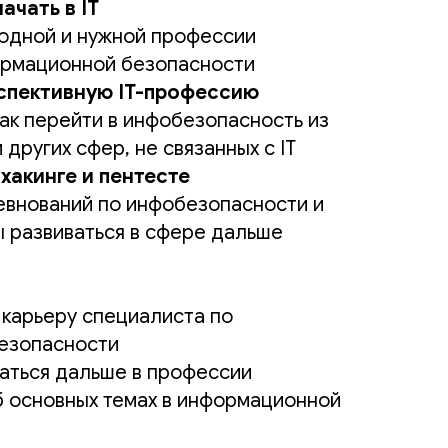
начать в IT
родной и нужной профессии
ормационной безопасности
спективную IT-профессию
как перейти в инфобезопасность из
 других сфер, не связанных с IT
хакинге и пентесте
евнований по инфобезопасности и
ы развиваться в сфере дальше
ь карьеру специалиста по
езопасности
гаться дальше в профессии
б основных темах в информационной