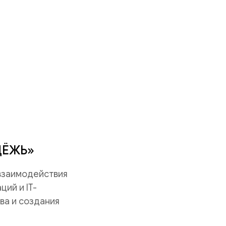
ДЁЖЬ»
 взаимодействия
ий и IT-
ва и создания