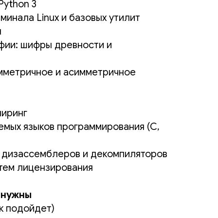
Python 3
минала Linux и базовых утилит
я
фии: шифры древности и
мметричное и асимметричное
ниринг
мых языков программирования (С,
 дизассемблеров и декомпиляторов
тем лицензирования
 нужны
к подойдет)