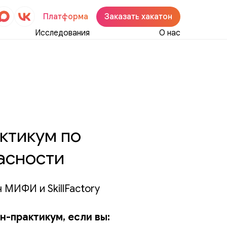
Платформа
Заказать хакатон
Исследования
О нас
ктикум по
асности
 МИФИ и SkillFactory
н-практикум, если вы: