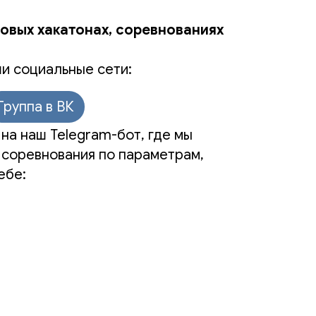
новых хакатонах, соревнованиях
и социальные сети:
Группа в ВК
на наш Telegram-бот, где мы
 соревнования по параметрам,
ебе: