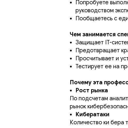
Попробуете выполн
руководством эксп
Пообщаетесь с еди
Чем занимается спе
Защищает IT-систе
Предотвращает кра
Просчитывает и ус
Тестирует ее на пр
Почему эта професс
Рост рынка
По подсчетам аналити
рынок кибербезопасн
Кибератаки
Количество ки бера т