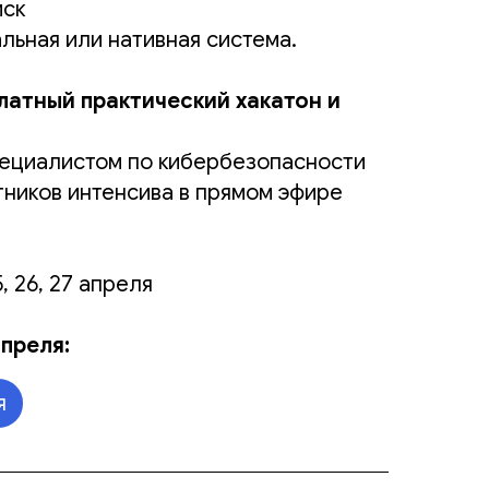
иск
уальная или нативная система.
латный практический хакатон и
пециалистом по кибербезопасности
тников интенсива в прямом эфире
, 26, 27 апреля
преля:
я