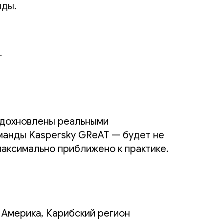
нды.
г
вдохновлены реальными
манды Kaspersky GReAT — будет не
максимально приближено к практике.
Америка, Карибский регион