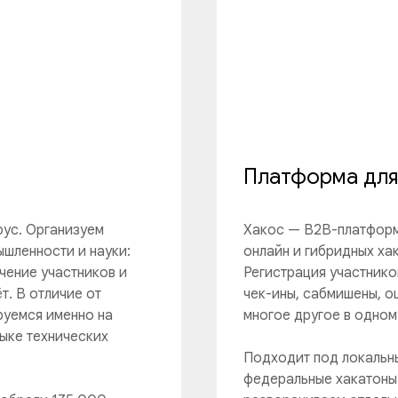
Платформа для
рус. Организуем
Хакос — B2B-платформ
ышленности и науки:
онлайн и гибридных ха
чение участников и
Регистрация участнико
т. В отличие от
чек-ины, сабмишены, о
руемся именно на
многое другое в одном
ыке технических
Подходит под локальны
федеральные хакатоны 