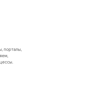
, порталы,
яем,
цессы.