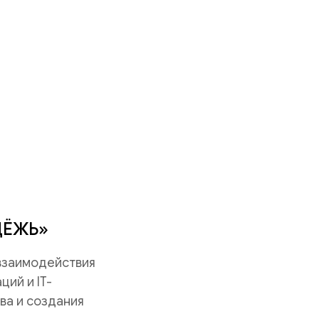
ДЁЖЬ»
 взаимодействия
ий и IT-
ва и создания