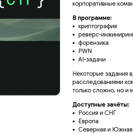
корпоративные кома
В программе:
криптография
реверс-инжинирин
форензика
PWN
AI-задачи
Некоторые задания 
расследованиями ко
только сложно, но и 
Доступные зачёты:
Россия и СНГ
Европа
Северная и Южная 