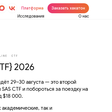
Платформа
Заказать хакатон
Исследования
О нас
LINE
CTF
TF} 2026
дёт 29–30 августа — это второй
 SAS CTF и побороться за поездку на
 $18 000.
к академические, так и