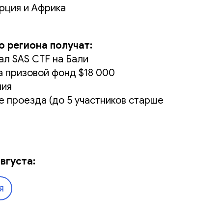
урция и Африка
 региона получат:
ал SAS CTF на Бали
а призовой фонд $18 000
ния
е проезда (до 5 участников старше
вгуста:
я