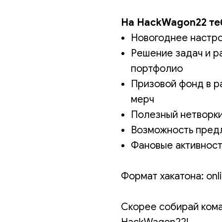
На HackWagon22 те
Новогоднее настро
Решение задач и р
портфолио
Призовой фонд в р
мерч
Полезный нетворки
Возможность пред
Фановые активност
Формат хакатона: onl
Скорее собирай кома