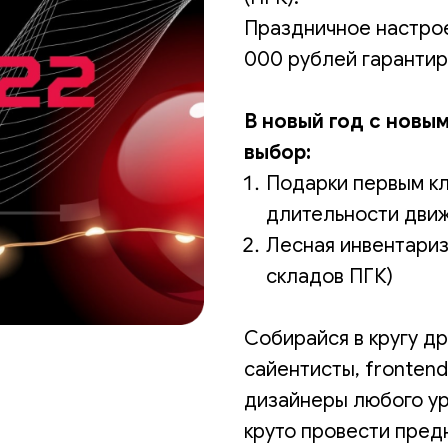
Праздничное настрое
000 рублей гаранти
В новый год с новым
выбор:
Подарки первым к
длительности движ
Лесная инвентариз
складов ПГК)
Собирайся в кругу д
сайентисты, frontend
дизайнеры любого ур
круто провести пред