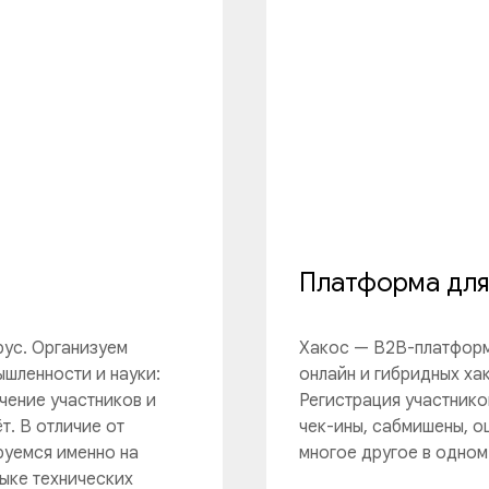
Платформа для
рус. Организуем
Хакос — B2B-платформ
ышленности и науки:
онлайн и гибридных ха
чение участников и
Регистрация участнико
т. В отличие от
чек-ины, сабмишены, о
руемся именно на
многое другое в одном
ыке технических