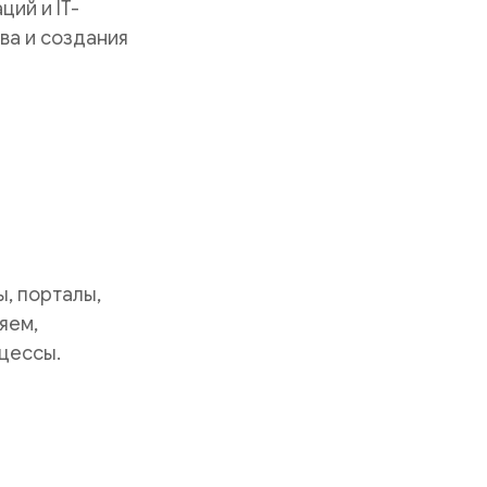
ий и IT-
ва и создания
, порталы,
яем,
цессы.