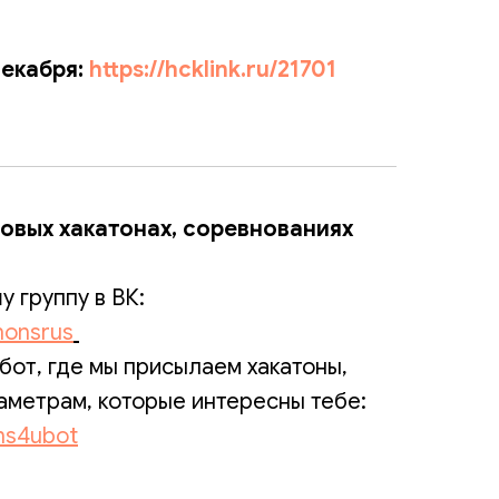
декабря:
https://hcklink.ru/21701
новых хакатонах, соревнованиях
 группу в ВК:
honsrus
бот, где мы присылаем хакатоны,
аметрам, которые интересны тебе:
ons4ubot