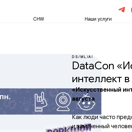
CHW
Наши услуги
DS/ML/AI
DataCon «И
интеллект в
«Искусственный инт
августа
Как люди часто пре
и замученный человек