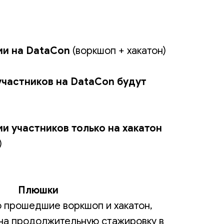
ии на DataCon
(воркшоп + хакатон)
участников на DataCon будут
и участников только на хакатон
)
Плюшки
о прошедшие воркшоп и хакатон,
на продолжительную стажировку в