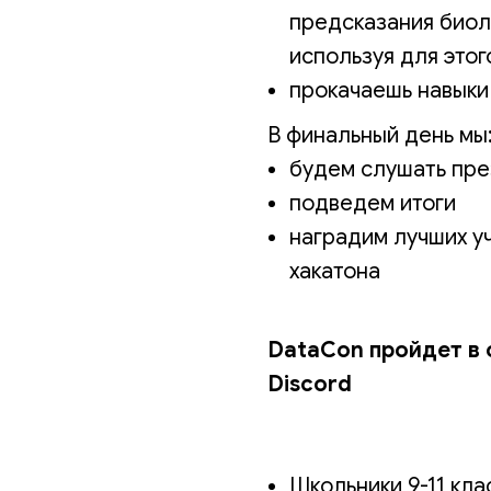
предсказания биол
используя для это
прокачаешь навыки
В финальный день мы
будем слушать пре
подведем итоги
наградим лучших у
хакатона
DataCon пройдет в 
Discord
Школьники 9-11 кла