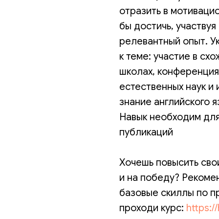
отразить в мотиваци
бы достичь, участвуя
релевантный опыт. Ук
к теме: участие в сх
школах, конференция
естественных наук и
знание английского я
Навык необходим для
публикаций
Хочешь повысить сво
и на победу? Рекоме
базовые скиллы по п
проходи курс:
https:/