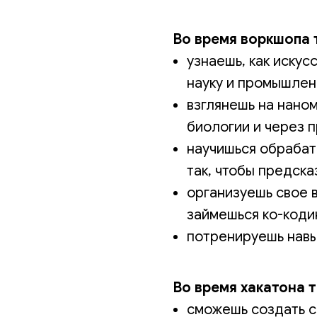
Во время воркшопа 
узнаешь, как искус
науку и промышлен
взглянешь на нано
биологии и через 
научишься обрабат
так, чтобы предск
организуешь свое 
займешься ко-коди
потренируешь навы
Во время хакатона т
сможешь создать 