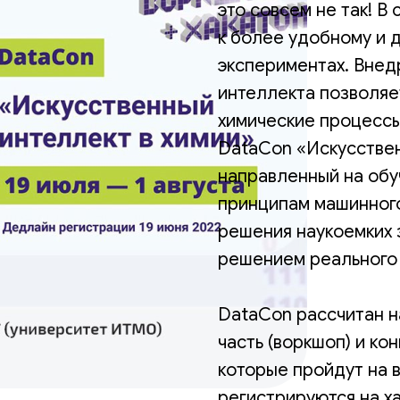
это совсем не так! В
к более удобному и 
экспериментах. Внед
интеллекта позволяе
химические процессы
DataCon «Искусствен
направленный на обу
принципам машинного
решения наукоемких 
решением реального 
DataCon рассчитан н
часть (воркшоп) и кон
которые пройдут на 
регистрируются на х